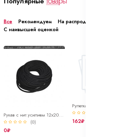
товары
Популярные
Все
Рекомендуем
На распродаже
В тренде
С наивысшей оценкой
Рулетка 2м х 16мм Bohrer Мастер с боковым фиксатором, обрезиненный ударопрочный корпус
(0)
Рукав с нит.усилием 12х20мм ГОСТ 10362-76
162₽
(0)
0₽