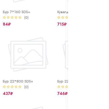
Бур 7*160 SDS+
Кувалда 1000 г. Bohrer сталь 45 HRC 50-58 фиберглассовая рукоятка с резиновым покрытием
(0)
(0)
84₽
715₽
Бур 22*800 SDS+
Бур 22*600 SDS+
(0)
(0)
437₽
746₽