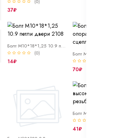
(0)
37₽
Болт М10*18*1,25 10.9 петли двери 2108
(0)
Болт М10*18*1,25 опора вилки сцепления 01-07
14₽
(0)
70₽
Болт М10*180 8.8 высокопрочный полн. резьба DIN 933 оцинк
(0)
41₽