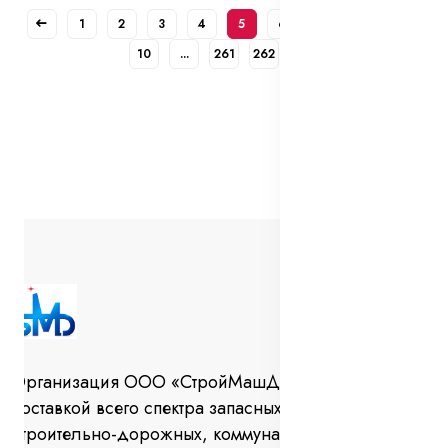
1
2
3
4
5
6
7
8
9
10
...
261
262
Организация ООО «СтройМашДеталь» занимается
поставкой всего спектра запасных частей для
строительно-дорожных, коммунальных машин и