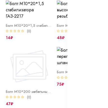
Болт М10*20*1,5 стабилизатора ГАЗ-2217
Болт М10*200 8.8 высокопрочный полн. резьба DIN 933 оцинк
(0)
(0)
14₽
48₽
Болт М10*21*1 перепускной торм. шлангов 3110, 3302
(0)
75₽
Болт М10*200 мебельный DIN 603 оцинк
(0)
47₽