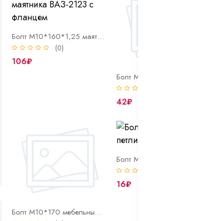
Болт М10*160*1,25 маятника ВАЗ-2123 с фланцем
(0)
106₽
Болт М10*170 8.8 высокопрочный полн. резьба DIN 933 оцинк
(0)
42₽
Болт М10*18*1 6.8 петли двери ВОЛГА
(0)
16₽
Болт М10*170 мебельный DIN 603 оцинк