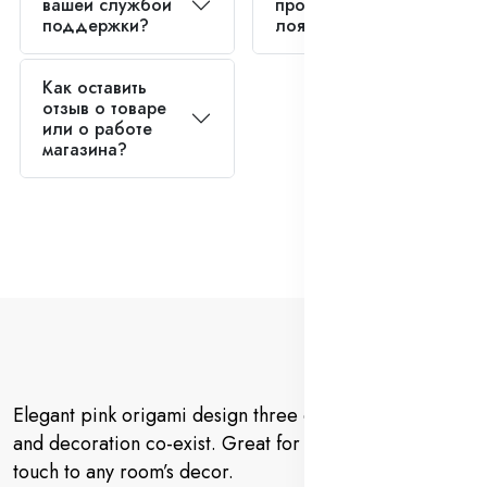
вашей службой
программа
поддержки?
лояльности?
Как оставить
отзыв о товаре
или о работе
магазина?
Elegant pink origami design three dimensional view
and decoration co-exist. Great for adding a decorative
touch to any room’s decor.