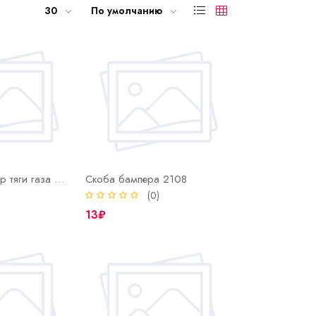
30
По умолчанию
Серьга-фиксатор тяги газа 2101
Скоба бампера 2108
)
(0)
13₽