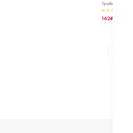
(0)
162₽