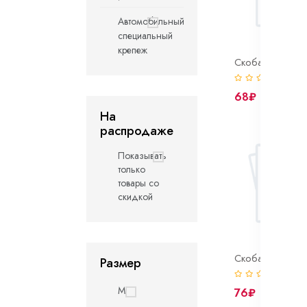
Автомобильный
специальный
крепеж
(0)
68₽
На
распродаже
Показывать
только
товары со
скидкой
Размер
(0)
M
76₽