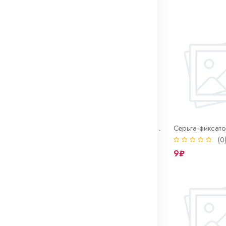
 товаров
Сапун КПП ВАЗ 2108 (резиновый колпачок)
(0)
(0
36₽
9₽