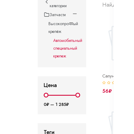
Найдено 364
категории
Запчасти
Высокопрочный
крепёж
Автомобильный
специальный
крепеж
Сапун КПП
(0)
Цена
56₽
0₽
—
1 285₽
Теги