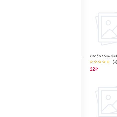
Скоба стопорная привода аксел.,сцепления 2108
Скоба тормозного шланга 2101
(0)
(0
22₽
22₽