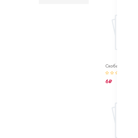
(0)
6₽