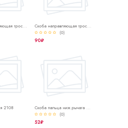
Скоба направляющая троса ручника 01-07
Скоба направляющая троса ручника 08
)
(0)
90₽
ля 2108
Скоба пальца ниж.рычага ВОЛГА
)
(0)
52₽