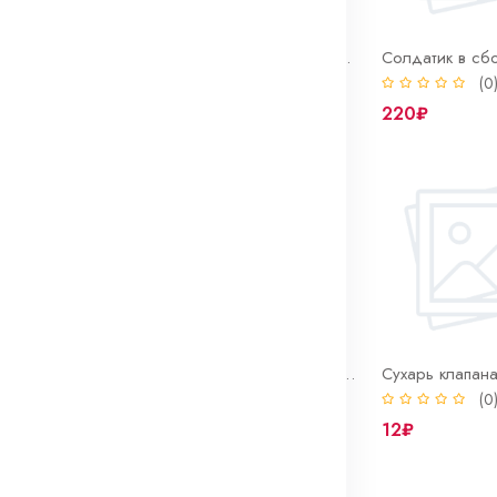
Скоба-обойма подушки стабилиз.(правая.левая.) пара
Солдатик в сборе ВОЛГА (1 компл.= 4 шт.)
(0)
(0
102₽
220₽
Стопор троса капота ГАЗ (втулка с винтом) в сборе
Стремянка запасного колеса ВОЛГА
Сухарь клапан
(0)
(0
62₽
12₽