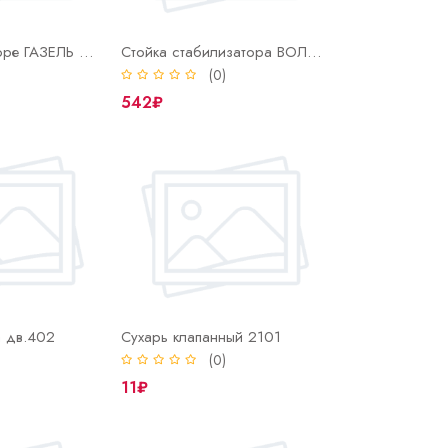
Солдатик в сборе ГАЗЕЛЬ (1 компл.=4 шт.)
Стойка стабилизатора ВОЛГА в сборе
)
(0)
542₽
а дв.402
Сухарь клапанный 2101
)
(0)
11₽