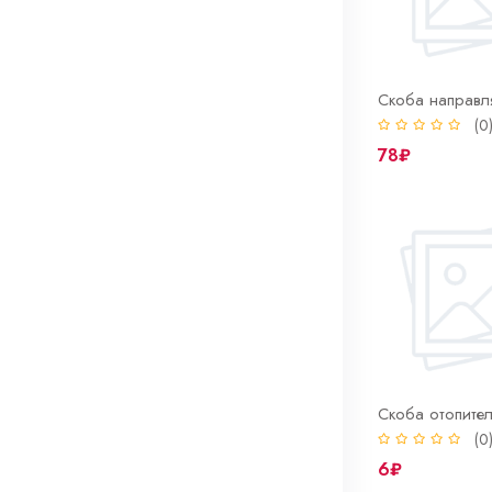
Скоба держатель панели 2108 (высокой)
Скоба личинки замка
(0)
(0
14₽
78₽
Скоба направляющая троса ручника 2110
Скоба отопителя 2101
Скоба отопите
(0)
(0
9₽
6₽