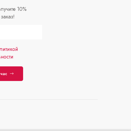
лучите 10%
заказ!
литикой
ности
йчас