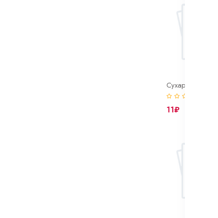
Сухарь клапан
(0)
11₽