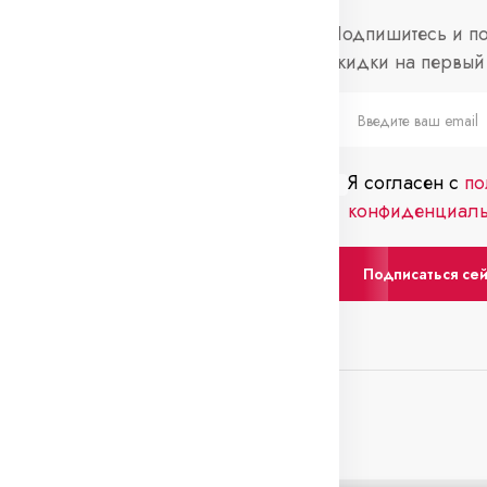
нформация
Социальные
Подпишитесь и по
сети
скидки на первый 
просы и ответы
Telegram
слеживание
каза
Я согласен с
по
нтакты
конфиденциаль
Подписаться се
0 Вс: выходной