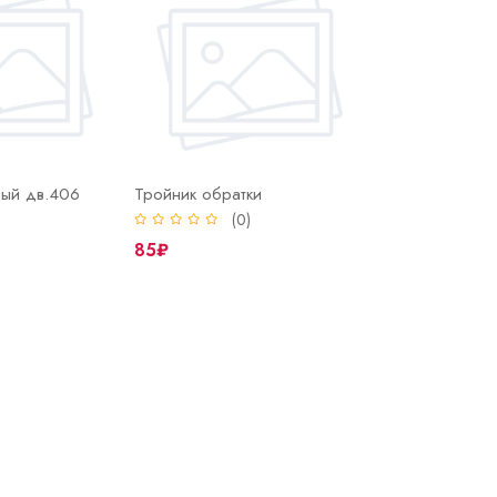
ный дв.406
Тройник обратки
)
(0)
85₽