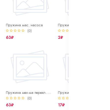
Пружина мас. насоса
Пружина мех-ма перекл. делит. передач
(0)
(0)
63₽
2₽
Пружина мех-ма перекл. передач
Пружина муфты выкл. сцепления автомобиля кам.а.з
(0)
(0)
63₽
17₽