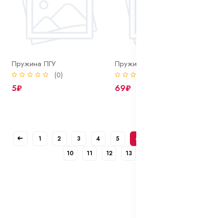
Пружина ПГУ
Пружина ПГУ (средняя)
(0)
(0)
5₽
69₽
1
2
3
4
5
6
7
8
9
10
11
12
13