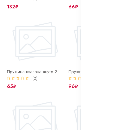
182₽
66₽
Пружина клапана внутр.2108
Пружина клапана внутренняя автомобиля кам.а.з
(0)
(0)
65₽
96₽