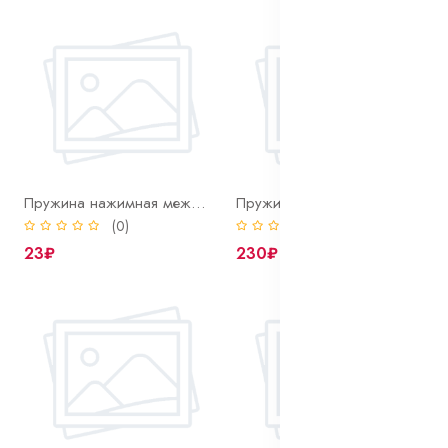
Пружина нажимная межосевого дифференциала
Пружина нажимная нажимн.диска сцепл.автомобиля кам.а.з
(0)
(0)
23₽
230₽