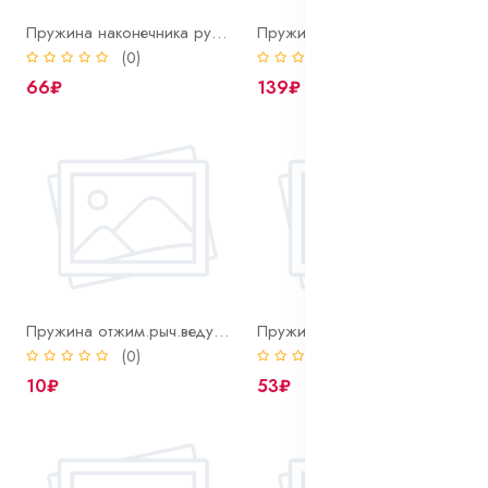
Пружина наконечника рулевой тяги автомобиля кам.а.з
Пружина опоры рыч. перекл. передач
(0)
(0)
66₽
139₽
Пружина отжим.рыч.ведущего диска сцепл.автомобиля кам.а.з
Пружина оттяжная гидропр.сцепления автомобиля кам.а.з
(0)
(0)
10₽
53₽