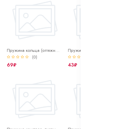
Пружина кольца (оттяжного рычага сцепл.) автомобиля кам.а.з
Пружина КОМ
(0)
(0)
69₽
43₽