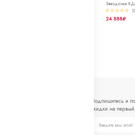
(
Звездочка для цепи 24А-1/ ПР38,1-12700/ D=20 Z=8
Звездочка для цепи 20А-1/ ПР31,75-8900/ D=20 Z=8
0)
(0)
24 888₽
18 300₽
нформация
Социальные
Подпишитесь и по
сети
скидки на первый 
просы и ответы
Telegram
слеживание