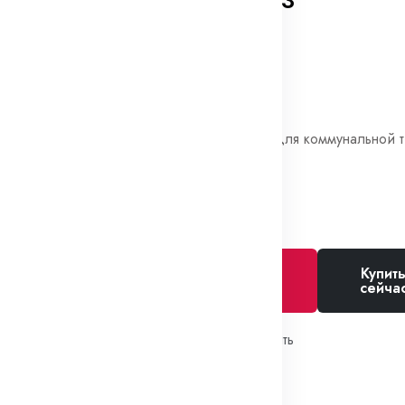
смазки КО-503
В наличии
71 858₽
Относится к запчастям для коммунальной 
Купит
Добавить в
сейча
корзину
Избранное
Сравнить
SKU:
КО-503