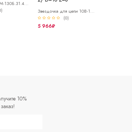
Звездочка КДМ-130Б.31.40.200
0)
Звездочка для цепи 10В-1/ ПР15,875-2300-2/ D=10 Z=8
(0)
5 966₽
лучите 10%
заказ!