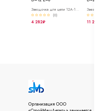
Звездочка для цепи 12А-1/ ПР19,05-3180/ D=12 Z=8
(0)
(
4 282₽
11 224₽
И
Во
Организация ООО
От
«СтройМашДеталь» занимается