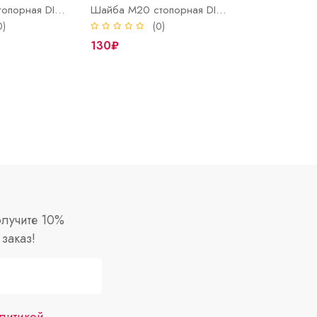
Шайба М16 стопорная DIN 25201 NORD-LOCK оцинк
Шайба М20 стопорная DIN 25201 NORD-LOCK оцинк
0)
(0)
130₽
лучите 10%
заказ!
литикой