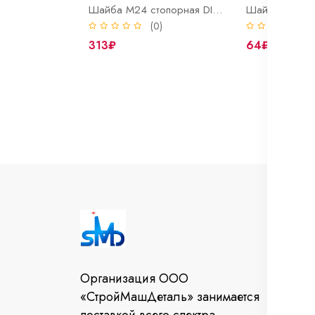
Шайба М24 стопорная DIN 25201 NORD-LOCK оцинк
(0)
(
313₽
64₽
И
Во
Организация ООО
От
«СтройМашДеталь» занимается
за
поставкой всего спектра