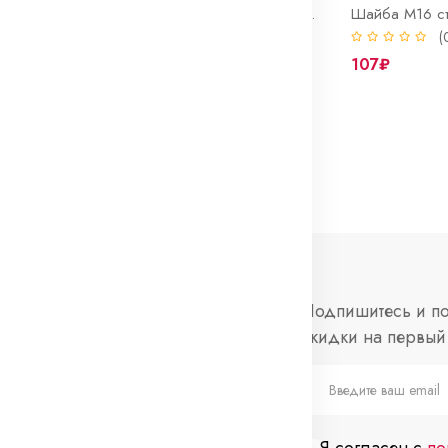
Шайба М12 стопорная DIN 25201 NORD-LOCK оцинк
Шайба М14 стопорная DIN 25201 NORD-LOCK оцинк
0)
(0)
(
116₽
107₽
нформация
Социальные
Подпишитесь и по
сети
скидки на первый 
просы и ответы
Telegram
слеживание
каза
Я согласен с
по