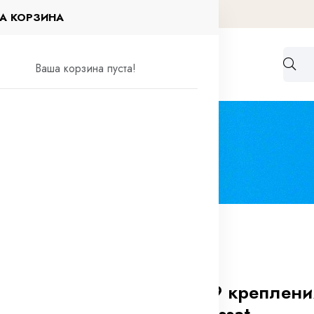
А КОРЗИНА
Работа по договорам
Контакты
Ваша корзина пуста!
 капота VW Passat
0 отзывов
Клипса №009 креплени