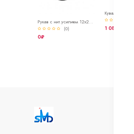
(
Рукав с нит.усилием 12х20мм ГОСТ 10362-76
1 081₽
(0)
0₽
И
Во