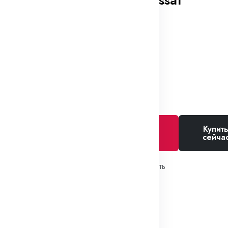
капота VW Passat
В наличии
18₽
Купит
Добавить в
сейча
корзину
Избранное
Сравнить
SKU:
1H0867199
Теги:
Пистоны