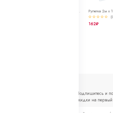
Кувалда 2000 г. Bohrer сталь 45 HRC 50-58 фиберглассовая рукоятка с резиновым покрытием
Кувалда 1000 г. Bohrer сталь 45 HRC 50-58 фиберглассовая рукоятка с резиновым покрытием
0)
(0)
(
715₽
162₽
нформация
Социальные
Подпишитесь и по
сети
скидки на первый 
просы и ответы
Telegram