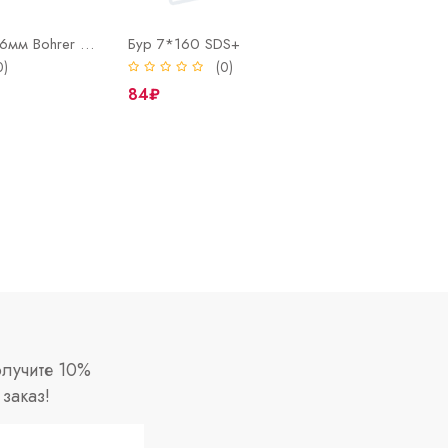
Рулетка 2м х 16мм Bohrer Мастер с боковым фиксатором, обрезиненный ударопрочный корпус
Бур 7*160 SDS+
0)
(0)
84₽
лучите 10%
заказ!