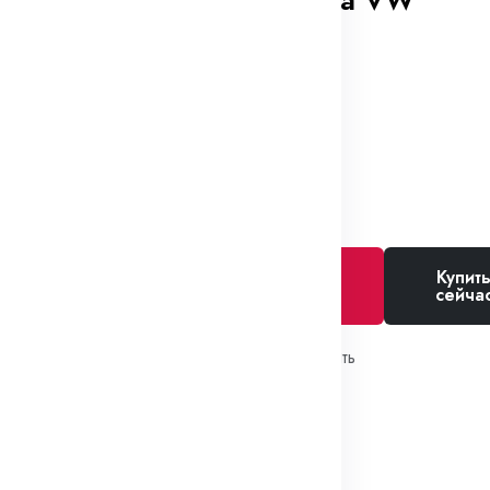
обивки салона VW
В наличии
59₽
Купит
Добавить в
сейча
корзину
Избранное
Сравнить
SKU:
811863905A
Теги:
Пистоны