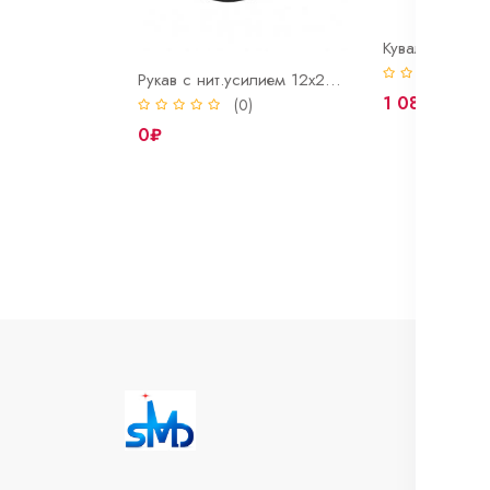
(
Рукав с нит.усилием 12х20мм ГОСТ 10362-76
1 081₽
(0)
0₽
И
Во