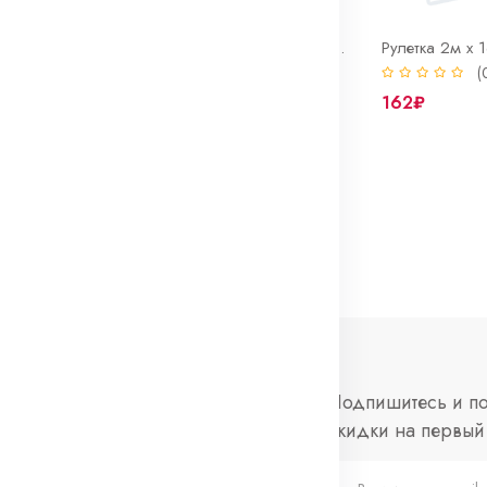
Кувалда 2000 г. Bohrer сталь 45 HRC 50-58 фиберглассовая рукоятка с резиновым покрытием
Кувалда 1000 г. Bohrer сталь 45 HRC 50-58 фиберглассовая рукоятка с резиновым покрытием
0)
(0)
(
715₽
162₽
нформация
Социальные
Подпишитесь и по
сети
скидки на первый 
просы и ответы
Telegram