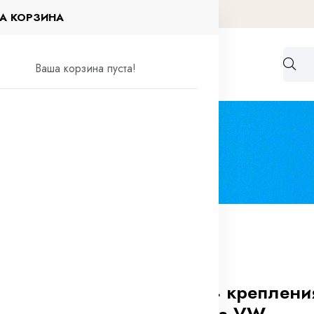
А КОРЗИНА
Работа по договорам
Контакты
Ваша корзина пуста!
 обивки салона VW
0 отзывов
Клипса №014 креплени