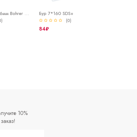
Рулетка 2м х 16мм Bohrer Мастер с боковым фиксатором, обрезиненный ударопрочный корпус
Бур 7*160 SDS+
0)
(0)
84₽
лучите 10%
заказ!