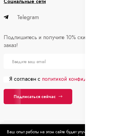
Социальные сети
Telegram
Подпишитесь и получите 10% скидки на первый
заказ!
Я согласен с
политикой конфиденциальности
Подписаться сейчас
Ваш опыт работы на этом сайте будет улучшен, если вы
+7 (3462) 22-43-91