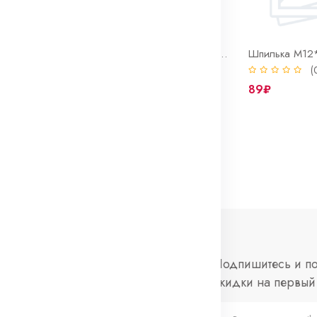
Штифт направляющий колеса 2101-099
Шпилька клапанной крышки 2108 в сборе
0)
(0)
(
79₽
89₽
нформация
Социальные
Подпишитесь и по
сети
скидки на первый 
просы и ответы
Telegram