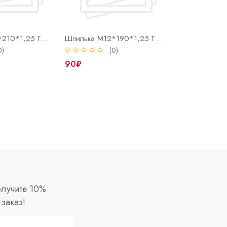
Шпилька М12*210*1,25 ГБЦ дв.402
Шпилька М12*190*1,25 ГБЦ дв.402
0)
(0)
90₽
лучите 10%
заказ!