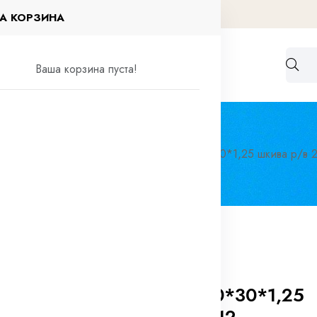
А КОРЗИНА
Работа по договорам
Контакты
Ваша корзина пуста!
ный крепёж
Шпильки
Шпилька М10*30*1,25 шкива р/в 2
0 отзывов
Шпилька М10*30*1,25