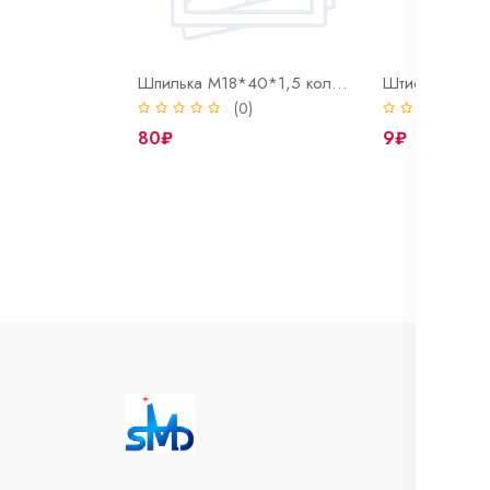
Шпилька М18*40*1,5 колеса автомобиля кам.а.з
(0)
(
80₽
9₽
И
Во