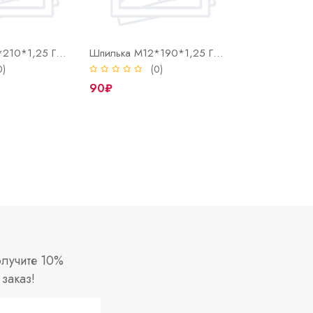
Шпилька М12*210*1,25 ГБЦ дв.402
Шпилька М12*190*1,25 ГБЦ дв.402
0)
(0)
90₽
лучите 10%
заказ!