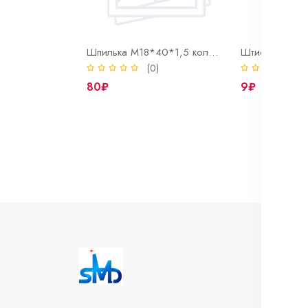
Шпилька М18*40*1,5 колеса автомобиля кам.а.з
(0)
(
80₽
9₽
И
Во