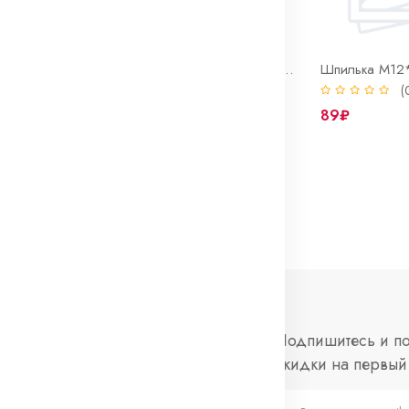
Штифт направляющий колеса 2101-099
Шпилька клапанной крышки 2108 в сборе
0)
(0)
(
79₽
89₽
нформация
Социальные
Подпишитесь и по
сети
скидки на первый 
просы и ответы
Telegram