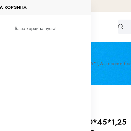
А КОРЗИНА
Работа по договорам
Контакты
Ваша корзина пуста!
ный крепёж
Шпильки
Шпилька М10*45*1,25 головки бл
0 отзывов
Шпилька М10*45*1,25