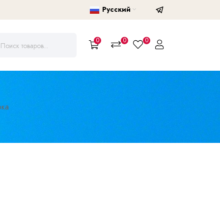
Русский
0
0
0
ока