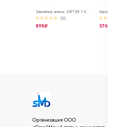
Заклёпка алюм. D8*28 1 КГ.(228 штук)
(0)
(
898₽
576₽
И
Во
Организация ООО
От