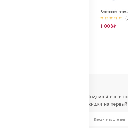
АвтоЗИП (набор фирменного крепежа)
Заклёпка алюм. D10*28 1 КГ.(137 шт.)
0)
(0)
(
1 107₽
1 003₽
нформация
Социальные
Подпишитесь и по
сети
скидки на первый 
просы и ответы
Telegram
слеживание