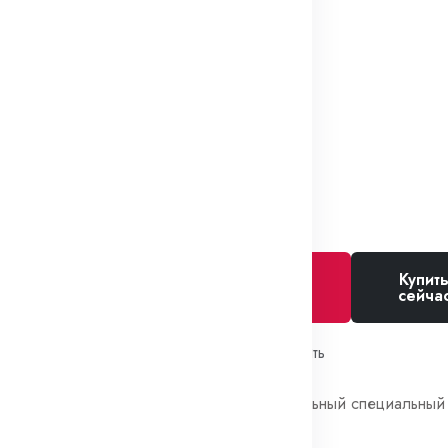
(1256 шт.)
В наличии
1 391₽
Прочее
Купит
Добавить в
сейча
корзину
Избранное
Сравнить
Категории:
Автомобильный специальный
крепеж