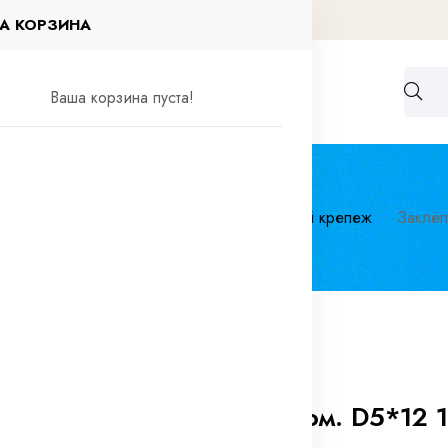
А КОРЗИНА
Работа по договорам
Контакты
Ваша корзина пуста!
ный крепёж
Автомобильный специальный крепеж
Заклёп
0 отзывов
Заклёпка алюм. D5*12 1