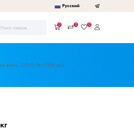
Русский
0
0
0
ка алюм. D5*12 1кг (1256 шт.)
кг