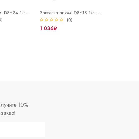
Заклёпка алюм. D8*24 1кг (260 штук)
Заклёпка алюм. D8*18 1кг (343 шт.)
0)
(0)
1 036₽
лучите 10%
заказ!