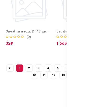
Заклёпка алюм. D4*8 диска сцепления ВОЛГА (к-т 35шт.)
Заклёпка алюм. D4*9 1кг.(2670 шт.)
(0)
(0)
32₽
1 568₽
1
2
3
4
5
6
7
8
9
10
11
12
13