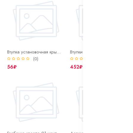
Втулка установочная крышки цепи 406 ф11,5х11,5
Втулки на реактивные тяги (к-т 6+4 шт.)
(0)
(0)
56₽
452₽