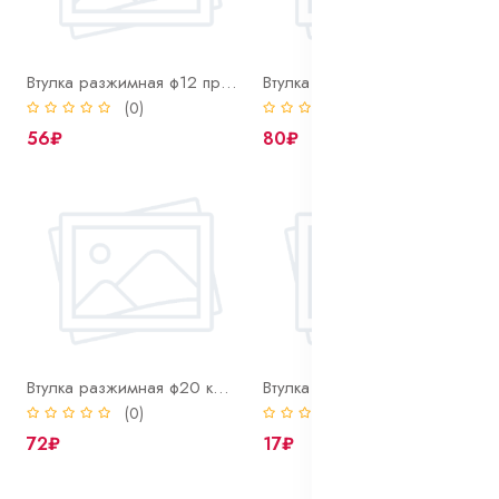
Втулка разжимная ф12 прокладки полуоси
Втулка разжимная ф16 шпильки полуоси
(0)
(0)
56₽
80₽
Втулка разжимная ф20 кронштейна
Втулка установочная корп. р/в
(0)
(0)
72₽
17₽