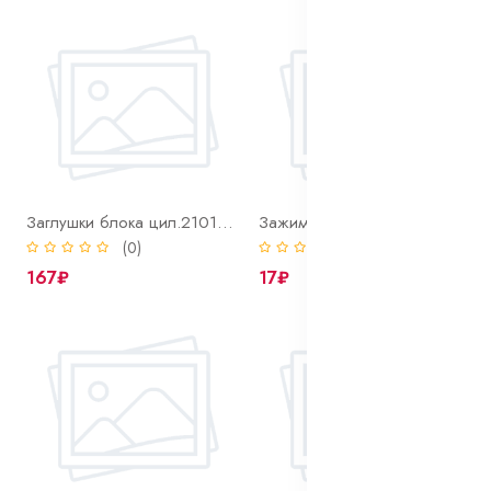
Заглушки блока цил.2101 (d40-5шт,d25-1шт) к-т
Зажим тяги замка ВОЛГА
(0)
(0)
167₽
17₽