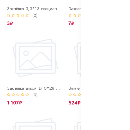
Заклёпка 3,3*13 специальная (гвоздь)
Заклёпка 4,9*6 специальная (гвоздь)
(0)
(0)
3₽
7₽
Заклёпка алюм. D10*28 1 КГ.(137 шт.)
Заклёпка алюм. D10*28 торм.кол.груз.а/м (к-т 64шт.)
(0)
(0)
1 107₽
524₽