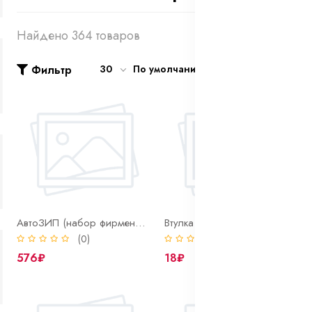
Найдено 364 товаров
Фильтр
30
По умолчанию
АвтоЗИП (набор фирменного крепежа)
Втулка болта заднего аморт. 2101 (малая)
(0)
(0)
576₽
18₽