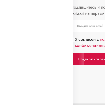
нформация
Социальные
Подпишитесь и по
сети
скидки на первый 
просы и ответы
Telegram
слеживание
каза
Я согласен с
по
нтакты
конфиденциаль
Подписаться се
0 Вс: выходной