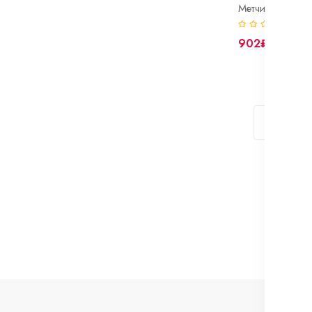
(0)
902₽