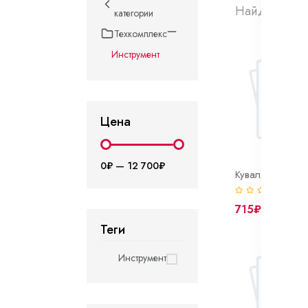
Найдено 912
категории
Техкомплекс
Инструмент
Цена
0₽
—
12 700₽
(0)
715₽
Теги
Инструмент