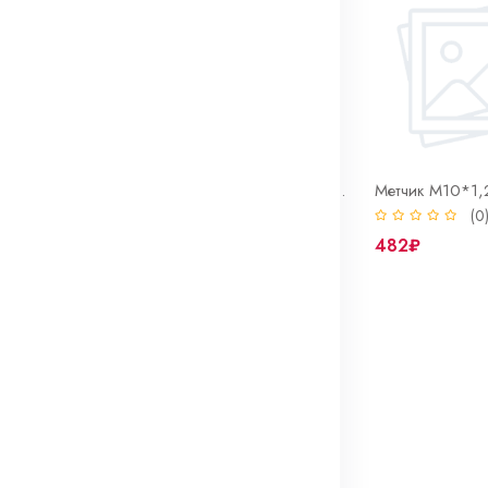
Метчик М10*1,25 Р6М5 левый м/р одинарный ГОСТ 3266-81
Метчик М10*1,25 Р6М5 м/р комплектный (№1, №2) ГОСТ 3266-81
(0)
(0
898₽
482₽