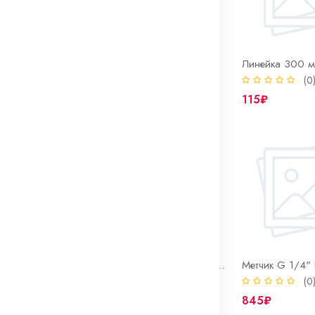
Линейка 1000 мм нерж сталь
Линейка 150 мм нерж сталь
Линейка 300 м
(0)
(0
48₽
115₽
Метчик G 1" Р6М5 м/р одинарный ГОСТ 3266-81
Метчик G 1/2" Р6М5 м/р одинарный ГОСТ 3266-81
(0)
(0
1 810₽
845₽