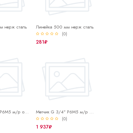
м нерж сталь
Линейка 500 мм нерж сталь
)
(0)
281₽
Метчик G 1/4" Р6М5 м/р одинарный ГОСТ 3266-81
Метчик G 3/4" Р6М5 м/р одинарный ГОСТ 3266-81
)
(0)
1 937₽