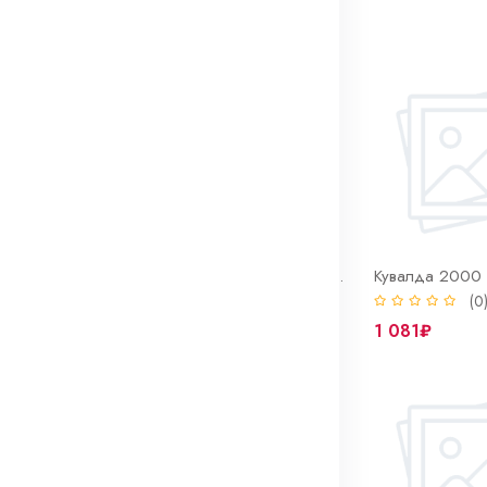
 товаров
Кувалда 1000 г. Bohrer сталь 45 HRC 50-58 фиберглассовая рукоятка с резиновым покрытием
Кувалда 1500 г. Bohrer сталь 45 HRC 50-58 фиберглассовая рукоятка с резиновым покрытием
(0)
(0
1 251₽
1 081₽