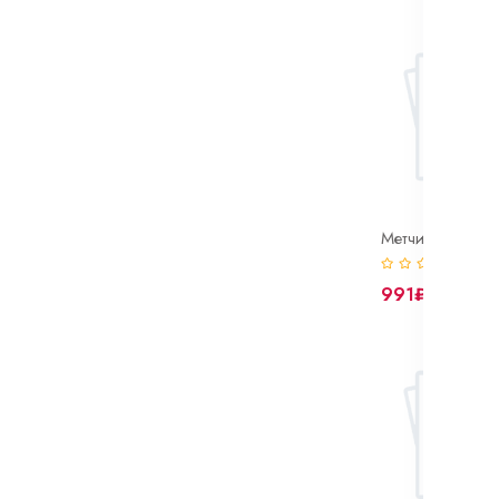
(0)
991₽