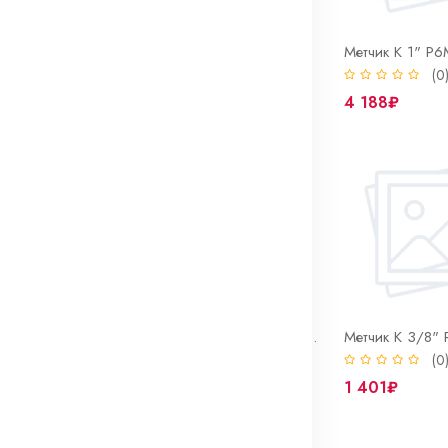
Метчик гаечный М6*1,0 Р6М5 м/р ГОСТ 1604-71
Метчик гаечный М8*1,25 Р6М5 м/р ГОСТ 1604-71
(0)
(0
785₽
4 188₽
Метчик К 1/4" Р6М5 м/р одинарный ГОСТ 6227
Метчик К 3/4" Р6М5 м/р одинарный ГОСТ 6227
(0)
(0
3 381₽
1 401₽