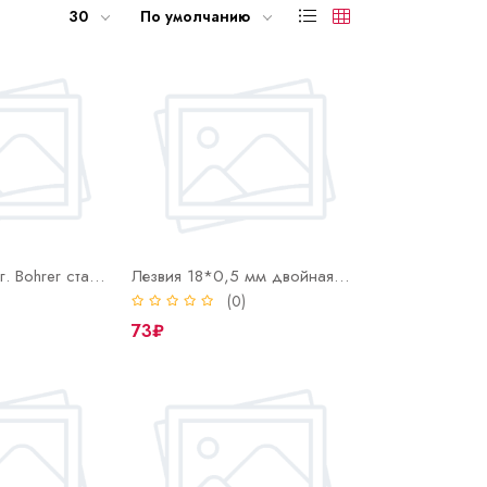
30
По умолчанию
Кувалда 2000 г. Bohrer сталь 45 HRC 50-58 фиберглассовая рукоятка с резиновым покрытием
Лезвия 18*0,5 мм двойная заточка, для ножей с выдвижными лезвиями (10шт в уп.)
)
(0)
73₽