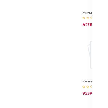
(0)
627₽
(0)
923₽