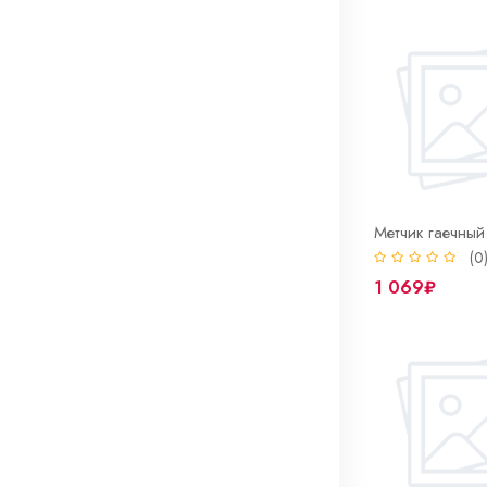
Метчик G 3/8" Р6М5 м/р одинарный ГОСТ 3266-81
Метчик гаечный М10*1,25 Р6М5 м/р ГОСТ 1604-71
(0)
(0
990₽
1 069₽