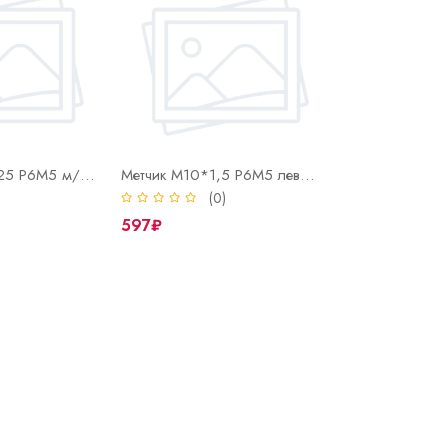
Метчик М10*1,25 Р6М5 м/р одинарный ГОСТ 3266-81
Метчик М10*1,5 Р6М5 левый м/р одинарный ГОСТ 3266-81
)
(0)
597₽