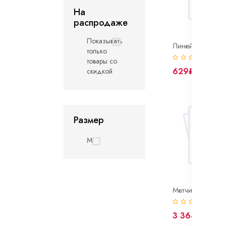
На
распродаже
Показывать
только
(0)
товары со
629₽
скидкой
Размер
M
(0)
3 364₽