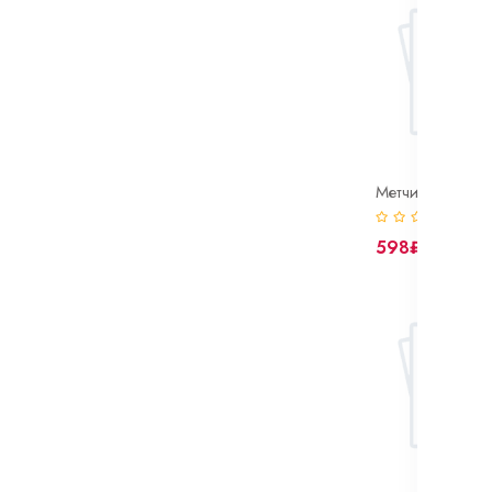
(0)
598₽