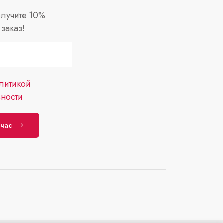
лучите 10%
заказ!
литикой
ности
йчас