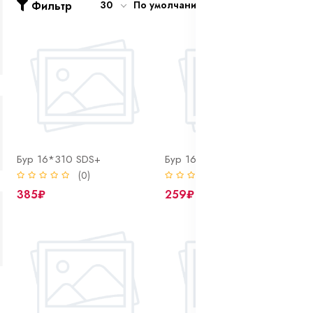
Фильтр
30
По умолчанию
Бур 16*310 SDS+
Бур 16*410 SDS+
(0)
(0)
385₽
259₽