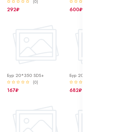
(0)
(0)
292₽
600₽
Бур 20*350 SDS+
Бур 20*450 SDS+ Bohrer (2 резца, 2 спирали)
(0)
(0)
167₽
682₽