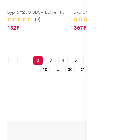
Бур 6*250 SDS+ Bohrer (2 резца, 2 спирали)
Бур 6*260 SDS+ Ritter Profi V-Plus (Германия)
(0)
(0)
152₽
367₽
1
2
3
4
5
6
7
8
9
10
...
30
31