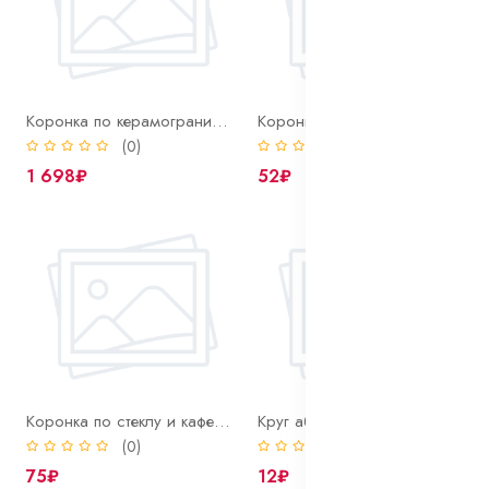
Коронка по керамограниту 68 мм Ritter алмазная
Коронка по стеклу и кафелю 6 мм Bohrer алмазная
(0)
(0)
1 698₽
52₽
Коронка по стеклу и кафелю 8 мм Bohrer алмазная
Круг абразивный на липучке 125 мм Р120 Bohrer (оксид алюминия) без отверстий
(0)
(0)
75₽
12₽