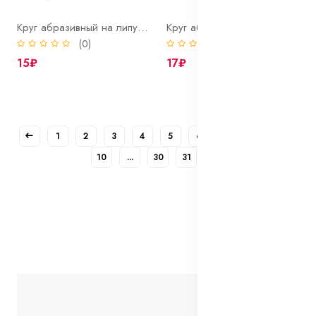
Круг абразивный на липучке 125 мм Р180 Bohrer (оксид алюминия) без отверстий
Круг абразивный на липучке 125 мм Р240 Bohrer (оксид алюминия) без отверстий
(0)
(0)
15₽
17₽
1
2
3
4
5
6
7
8
9
10
...
30
31