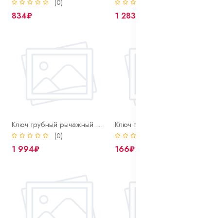
(0)
(0)
834₽
1 283₽
Ключ трубный рычажный №3 (20-63мм) 90град
Ключ трубчатый 10*12
(0)
(0)
1 994₽
166₽