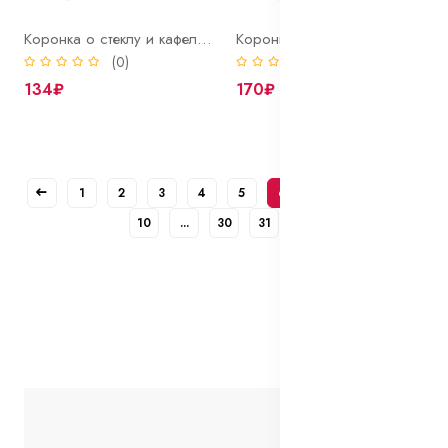
Коронка о стеклу и кафелю 25 мм Bohrer алмазная
Коронка о стеклу и кафелю 30 мм Bohrer алмазная
(0)
(0)
134₽
170₽
1
2
3
4
5
6
7
8
9
10
...
30
31