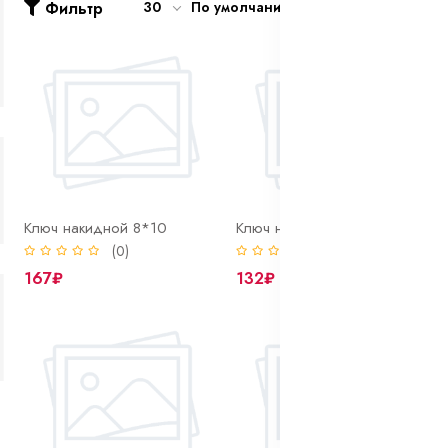
Фильтр
30
По умолчанию
Ключ накидной 8*10
Ключ накидной 8*9
(0)
(0)
167₽
132₽