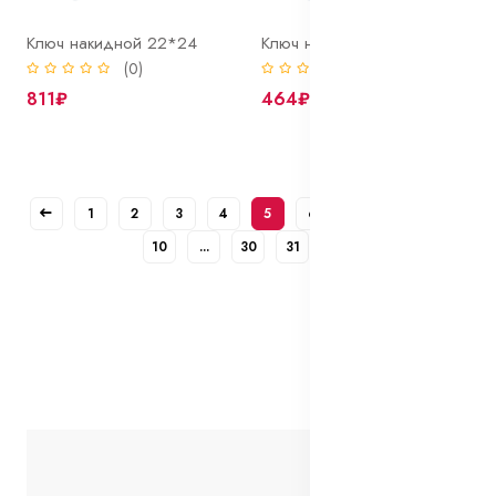
Ключ накидной 22*24
Ключ накидной 24*27
(0)
(0)
811₽
464₽
1
2
3
4
5
6
7
8
9
10
...
30
31