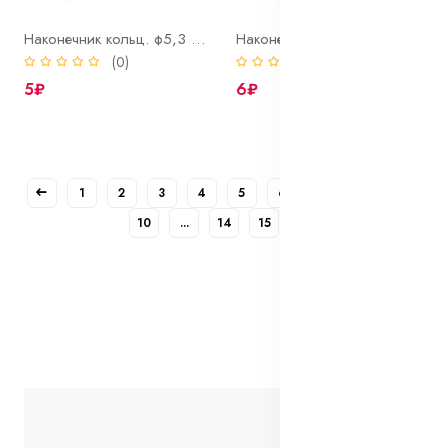
Наконечник кольц. ф5,3 мм под пров. S=2,5 мм2
Наконечник кольц. ф6,4 мм под пров. S=1,5 мм2
(0)
(0)
5₽
6₽
1
2
3
4
5
6
7
8
9
10
...
14
15