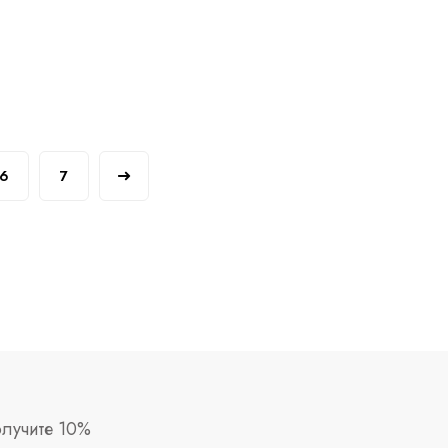
6
7
лучите 10%