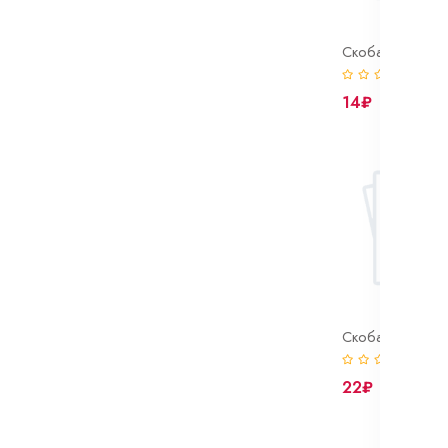
(0)
14₽
(0)
22₽