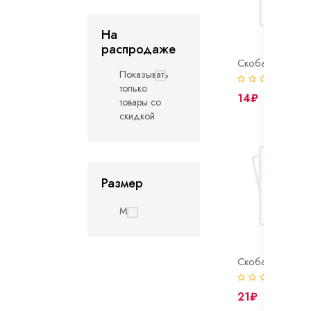
На
распродаже
Показывать
(0)
только
14₽
товары со
скидкой
Размер
M
(0)
21₽