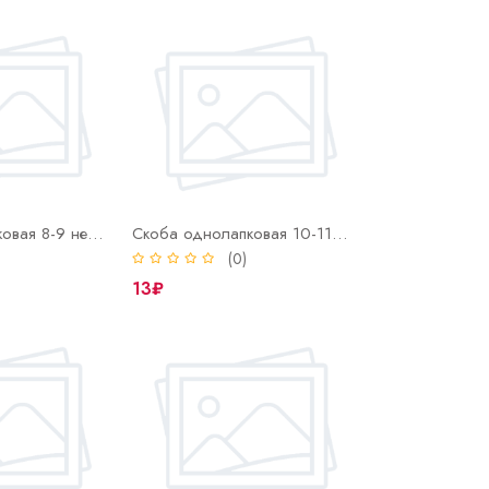
Скоба двухлапковая 8-9 нерж СМД (INOX)
Скоба однолапковая 10-11 нерж СМО (INOX)
)
(0)
13₽