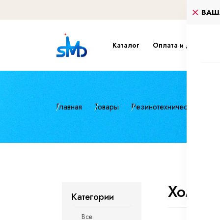
ВАШ
Каталог
Оплата и доставка
Главная
Товары
Резинотехнические изд
Хомуты
Категории
Все