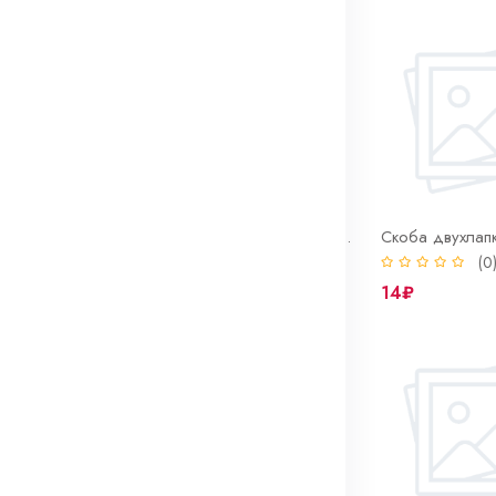
Скоба двухлапковая 48-50 нерж СМД (INOX)
Скоба двухлапковая 60-63 нерж СМД (INOX)
(0)
(0
61₽
14₽