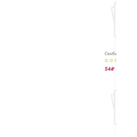
(0)
54₽