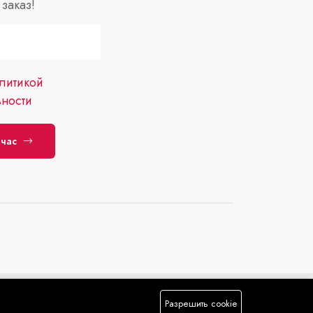
заказ!
литикой
ности
йчас
Разрешить cookie