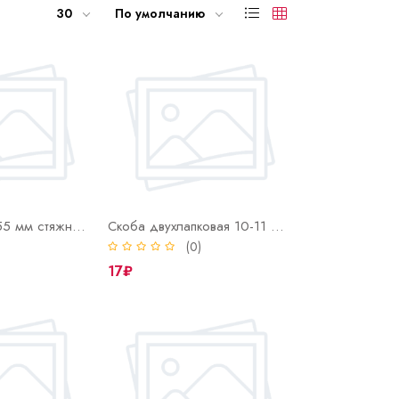
30
По умолчанию
Лента 9,53*0,55 мм стяжная NORMA 30+0,5 м ровн. края
Скоба двухлапковая 10-11 нерж СМД (INOX)
)
(0)
17₽