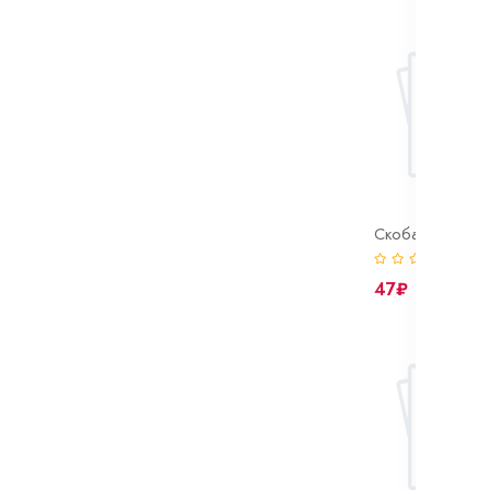
(0)
47₽