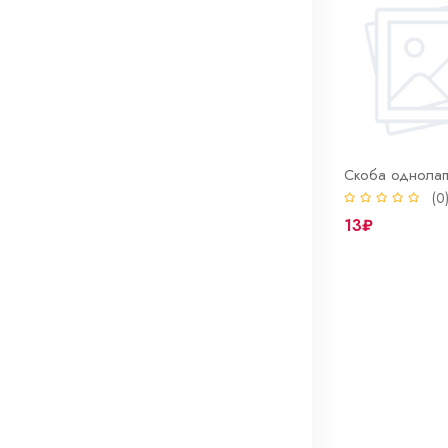
Скоба однолапковая 48-50 нерж СМО (INOX)
Скоба однолапковая 60-63 нерж СМО (INOX)
(0)
(0
65₽
13₽