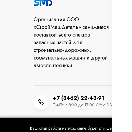
Во
Организация ООО
От
«СтройМашДеталь» занимается
за
поставкой всего спектра
Ко
запасных частей для
строительно-дорожных,
коммунальных машин и другой
автоспецтехники.
+7 (3462) 22-43-91
Пн-Пт: с 8:30 до 17:00 Сб: с 8:30 до 12:0
Ваш опыт работы на этом сайте будет улучшен, если вы