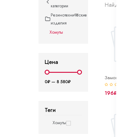
Найдено 202
категории
Резинотехнические
изделия
Хомуты
Цена
0₽
—
8 580₽
(0)
196₽
Теги
Хомуты