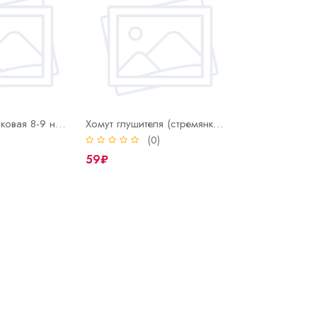
Скоба однолапковая 8-9 нерж СМО (INOX)
Хомут глушителя (стремянка) 42 мм
)
(0)
59₽