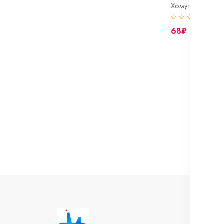
(0)
68₽
И