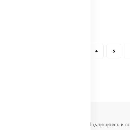
Хомут глушителя (стремянка) 50,8 мм
Хомут глушителя (стремянка) 54 мм ВОЛГА
(0)
70₽
1
2
3
4
5
нформация
Социальные
Подпишитесь и по
сети