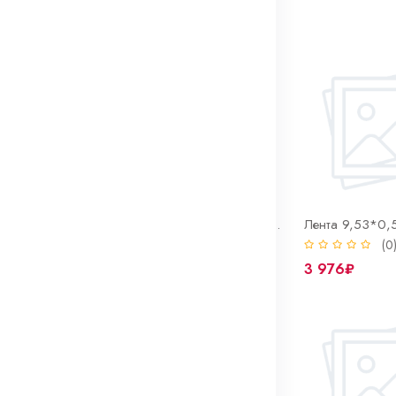
 товаров
Замок червячный 12мм хомута NORMA (нерж.)
Лента 12мм нерж Bandrolle W3 для хомута, NORMA (рулон 30м)
(0)
(0
10 468₽
3 976₽