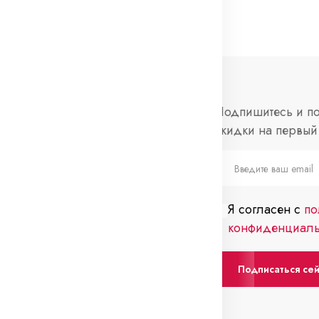
нформация
Социальные
Подпишитесь и по
сети
скидки на первый 
просы и ответы
Telegram
слеживание
каза
Я согласен с
по
нтакты
конфиденциаль
Подписаться се