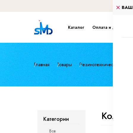
ВАШ
Каталог
Оплата и доставка
Главная
Товары
Резинотехнические изд
Кольца
Категории
Все