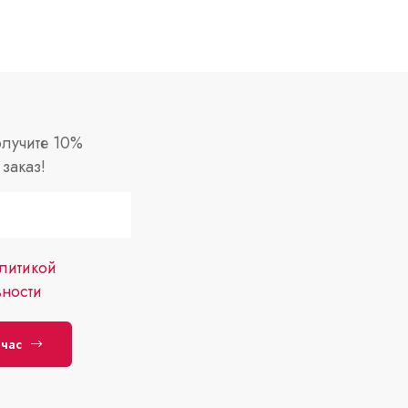
лучите 10%
заказ!
литикой
ности
йчас