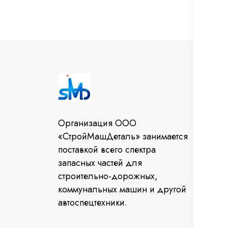
И
Во
Организация ООО
От
«СтройМашДеталь» занимается
за
поставкой всего спектра
Ко
запасных частей для
строительно-дорожных,
коммунальных машин и другой
автоспецтехники.