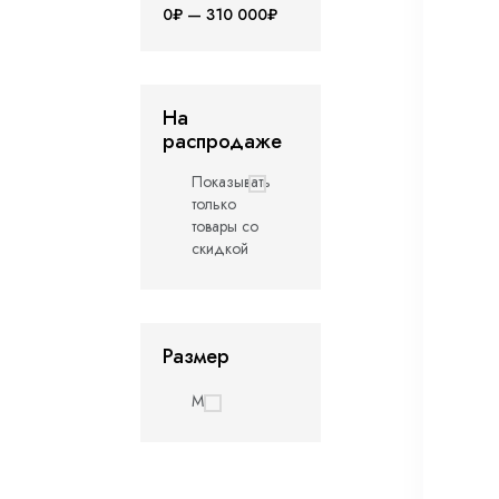
0₽
—
310 000₽
На
распродаже
Показывать
только
товары со
скидкой
Размер
M