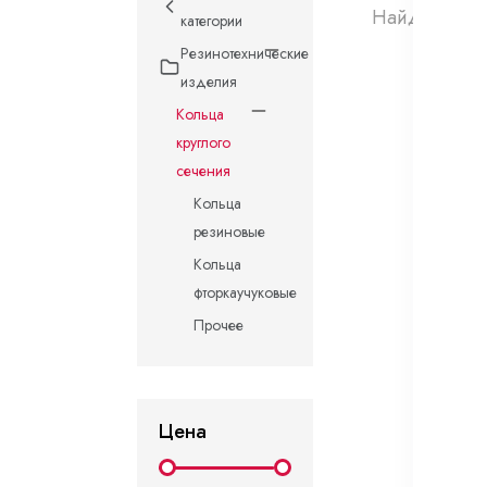
Найдено 0 т
категории
Резинотехнические
изделия
Кольца
круглого
сечения
Кольца
резиновые
Кольца
фторкаучуковые
Прочее
Цена