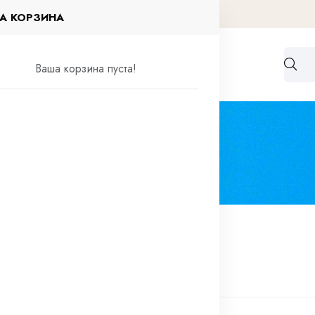
А КОРЗИНА
Работа по договорам
Контакты
Ваша корзина пуста!
елия
Кольца круглого сечения
 круглого сечения