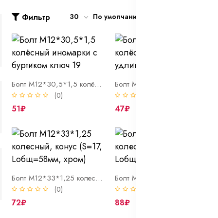
Фильтр
30
По умолчанию
Болт М12*30,5*1,5 колёсный иномарки с буртиком ключ 19
Болт М12*32,5*1,25 колёсный 2101 удлинённый
(0)
(0)
51₽
47₽
Болт М12*33*1,25 колесный, конус (S=17, Lобщ=58мм, хром)
Болт М12*33*1,5 колесный, сфера S=17, Lобщ=58мм, хром)
(0)
(0)
72₽
88₽