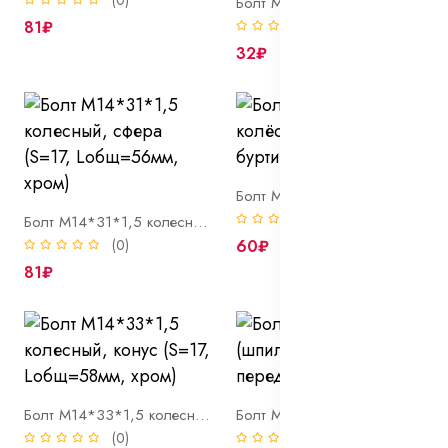
(0)
Болт М14*31*1,5 колесный, конус (вн/ш Hex12 Lобщ=52мм, хром)
81₽
(0)
32₽
Болт М14*33,5*1,5 колёсный 2141 с буртиком ключ 19
(0)
Болт М14*31*1,5 колесный, сфера (S=17, Lобщ=56мм, хром)
(0)
60₽
81₽
Болт М14*33*1,5 колесный, конус (S=17, Lобщ=58мм, хром)
Болт М14*45*1,5 (шпилька) колеса передний ВОЛГА
(0)
(0)