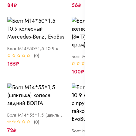
84₽
56₽
Болт М14*50*1,5 10.9 колесный Mercedes-Benz, EvoBus
(0)
Болт М14*51*1,5 колесный, сфера (S=17, Lобщ=75мм, хром)
155₽
(0)
100₽
Болт М14*55*1,5 (шпилька) колеса задний ВОЛГА
(0)
72₽
Болт М14*60*1,5 10.9 колесный в сборе с пруж.кольцами и гайкой Mercedes-Benz, EvoBus