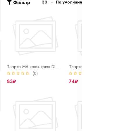
Фильтр
30
По умолчанию
Талреп М6 крюк-крюк DIN 1480
Талреп М8 кольцо-кольцо DIN 1480
(0)
(0)
83₽
74₽