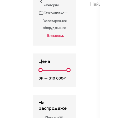
Найдено 0 т
категории
Техкомплекс
Газосварочное
оборудование
Электроды
Цена
0₽
—
310 000₽
На
распродаже
Показывать