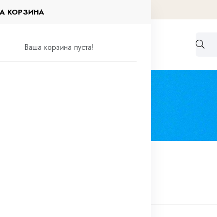
А КОРЗИНА
Работа по договорам
Контакты
Ваша корзина пуста!
очное оборудование
Электроды
роды