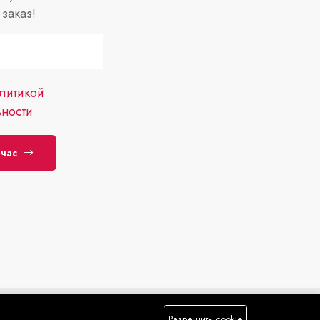
заказ!
литикой
ности
йчас
Разрешить cookie