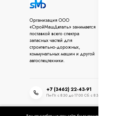
Во
Организация ООО
От
«СтройМашДеталь» занимается
за
поставкой всего спектра
Ко
запасных частей для
строительно-дорожных,
коммунальных машин и другой
автоспецтехники.
+7 (3462) 22-43-91
Пн-Пт: с 8:30 до 17:00 Сб: с 8:30 до 12:0
Ваш опыт работы на этом сайте будет улучшен, если вы