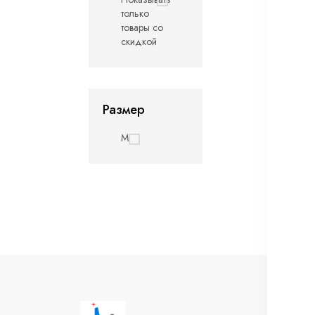
только
товары со
скидкой
Размер
M
И