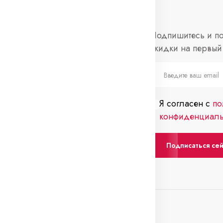
нформация
Социальные
Подпишитесь и по
сети
скидки на первый 
просы и ответы
Telegram
слеживание
каза
Я согласен с
по
нтакты
конфиденциаль
Подписаться се
0 Вс: выходной