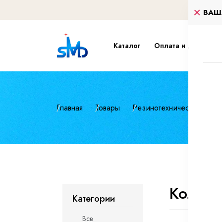
ВАШ
Каталог
Оплата и доставка
Главная
Товары
Резинотехнические изд
Кольца
Категории
Все