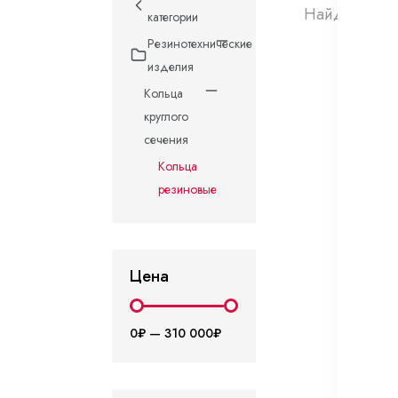
Найдено 0 т
категории
Резинотехнические
изделия
Кольца
круглого
сечения
Кольца
резиновые
Цена
0₽
—
310 000₽