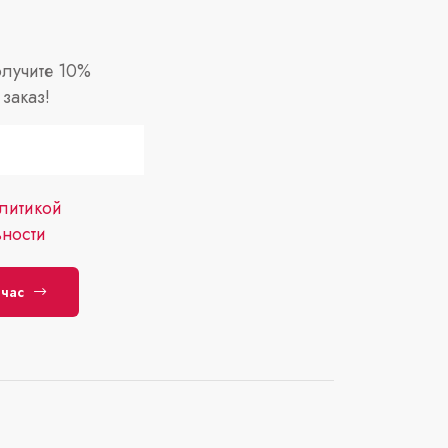
лучите 10%
заказ!
литикой
ности
йчас