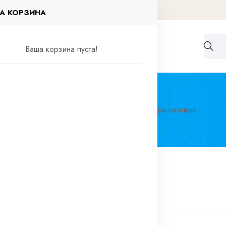
А КОРЗИНА
Работа по договорам
Контакты
Ваша корзина пуста!
елия
Кольца круглого сечения
Кольца резиновые
 резиновые