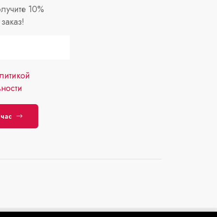
лучите 10%
заказ!
литикой
ности
йчас