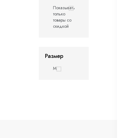
Показывать
только
товары со
скидкой
Размер
M