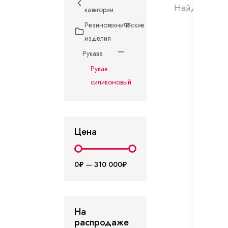
Найдено 0 т
категории
Резинотехнические
изделия
Рукава
Рукав
силиконовый
Цена
0₽
—
310 000₽
На
распродаже