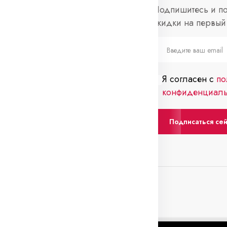
нформация
Социальные
Подпишитесь и по
сети
скидки на первый 
просы и ответы
Telegram
слеживание
каза
Я согласен с
по
нтакты
конфиденциаль
Подписаться се
0 Вс: выходной