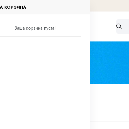
А КОРЗИНА
Работа по договорам
Контакты
Ваша корзина пуста!
елия
Рукава
Рукав силиконовый
силиконовый