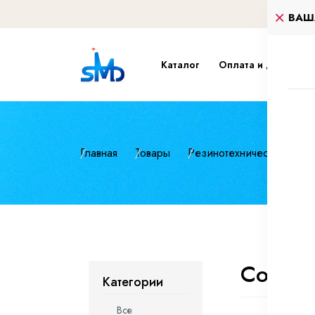
ВАШ
Каталог
Оплата и доставка
Главная
Товары
Резинотехнические изд
Соеди
Категории
Все