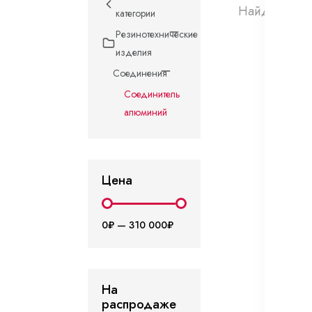
Найдено 0 т
категории
Резинотехнические
изделия
Соединения
Соединитель
алюминий
Цена
0₽
—
310 000₽
На
распродаже