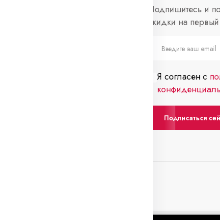
нформация
Социальные
Подпишитесь и по
сети
скидки на первый 
просы и ответы
Telegram
слеживание
каза
Я согласен с
по
нтакты
конфиденциаль
Подписаться се
0 Вс: выходной