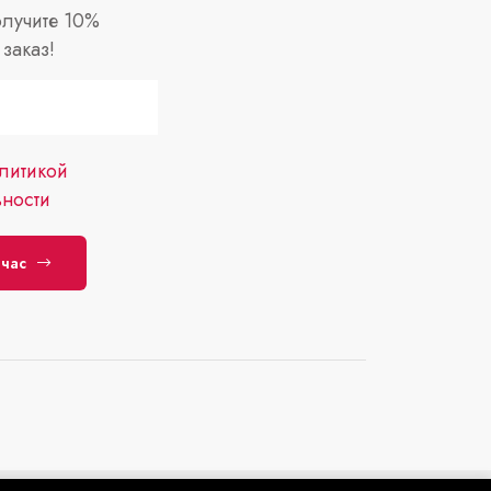
лучите 10%
заказ!
литикой
ности
йчас