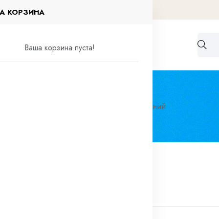
А КОРЗИНА
Работа по договорам
Контакты
Ваша корзина пуста!
елия
Соединения
Соединитель алюминий
нитель алюминий