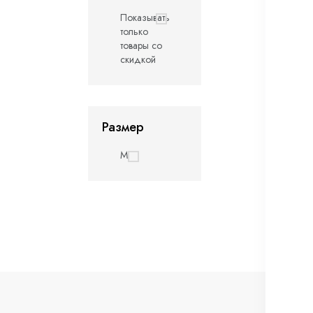
Показывать
только
товары со
скидкой
Размер
M