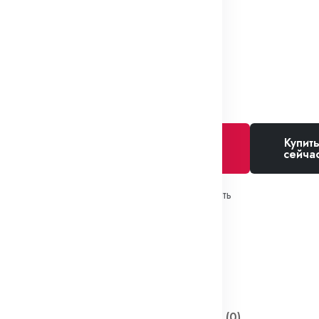
1₽
Купит
Добавить в
сейча
корзину
Избранное
Сравнить
SKU:
258023-П29
Категории:
Шплинты
Теги:
Шплинты
Описание
Отзывы (0)