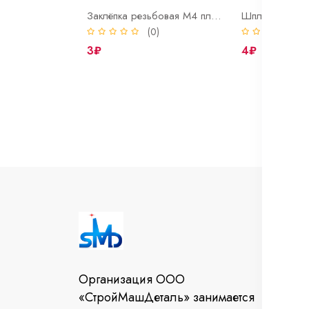
Заклёпка резьбовая М4 плоский фланец, оцинк
(0)
(
3₽
4₽
И
Во
Организация ООО
От
«СтройМашДеталь» занимается
за