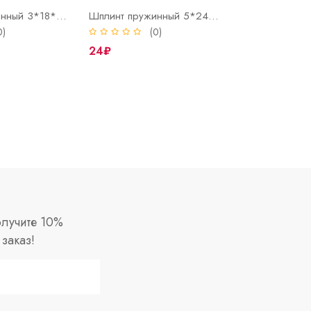
Шплинт пружинный 3*18*60 DIN 11024 E
Шплинт пружинный 5*24*85 DIN 11024 E
0)
(0)
24₽
лучите 10%
заказ!