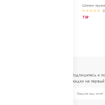
Шплинт пружинный 2*10*50 DIN 11024 E
Шплинт 8*90
0)
(0)
(
23₽
11₽
нформация
Социальные
Подпишитесь и по
сети
скидки на первый 
просы и ответы
Telegram
слеживание
каза