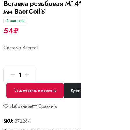
Вставка резьбовая М14*1,5 - L=14
мм BaerCoil®
В наличии
54₽
Система Baercoil
Добавить в корзину
Купить сейчас
Избранное
Сравнить
SKU:
B7226-1